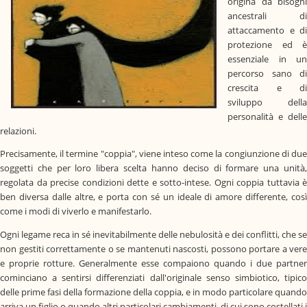
origina da bisogni
ancestrali di
attaccamento e di
protezione ed è
essenziale in un
percorso sano di
crescita e di
sviluppo della
personalità e delle
relazioni.
Precisamente, il termine "coppia", viene inteso come la congiunzione di due
soggetti che per loro libera scelta hanno deciso di formare una unità,
regolata da precise condizioni dette e sotto-intese. Ogni coppia tuttavia è
ben diversa dalle altre, e porta con sé un ideale di amore differente, così
come i modi di viverlo e manifestarlo.
Ogni legame reca in sé inevitabilmente delle nebulosità e dei conflitti, che se
non gestiti correttamente o se mantenuti nascosti, possono portare a vere
e proprie rotture. Generalmente esse compaiono quando i due partner
cominciano a sentirsi differenziati dall'originale senso simbiotico, tipico
delle prime fasi della formazione della coppia, e in modo particolare quando
arriva un figlio o quando altri particolari cambiamenti, di cui sono costellati i