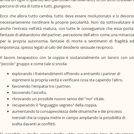
percorsi di vita di tutte e tutti, giungono.
Ecco che allora tutto cambia, tutto deve essere rivoluzionato e si devono
necessariamente riordinare le proprie peculiarità. Non da sottovalutare è
anche l'entrata nell'età matura, con tutte le conseguenze che essa porta:
fantasie di abbandono del partner, percezione dell'altro come una minaccia
per la propria autonomia, fantasie di morte e sentimenti di fragilità ed
impotenza, spesso legati al calo del desiderio sessuale reciproco.
Il lavoro terapeutico con la coppia è sostanzialmente un lavoro con un
"piccolo" gruppo e come tale si snoda:
esplorando i fraintendimenti offrendo a entrambi i partner di
esprimere la propria verità e verificare cosa sta capendo l'altro,
favorendo l'empatia tra i partner,
favorendo l'ascolto,
ritrovando un possibile nuovo senso del "noi" vitale,
recuperando il "linguaggio segreto" della coppia,
aumentando la consapevolezza delle dinamiche e dei processi
inerziali che la coppia mette in campo ampliando la possibilità di
scelta davanti ai conflitti.
E' possibile e risulta essere molto utile, per questo tipo di situazione,