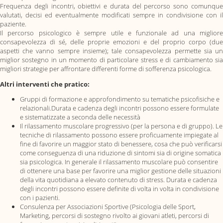
Frequenza degli incontri, obiettivi e durata del percorso sono comunque
valutati, decisi ed eventualmente modificati sempre in condivisione con il
paziente.
Il percorso psicologico è sempre utile e funzionale ad una migliore
consapevolezza di sé, delle proprie emozioni e del proprio corpo (due
aspetti che vanno sempre insieme); tale consapevolezza permette sia un
miglior sostegno in un momento di particolare stress e di cambiamento sia
migliori strategie per affrontare differenti forme di sofferenza psicologica.
Altri interventi che pratico:
Gruppi di formazione e approfondimento su tematiche psicofisiche e
relazionali.Durata e cadenza degli incontri possono essere formulate
e sistematizzate a seconda delle necessità
Il rilassamento muscolare progressivo (per la persona e di gruppo). Le
tecniche di rilassamento possono essere proficuamente impiegate al
fine di favorire un maggior stato di benessere, cosa che può verificarsi
come conseguenza di una riduzione di sintomi sia di origine somatica
sia psicologica. In generale il rilassamento muscolare può consentire
di ottenere una base per favorire una miglior gestione delle situazioni
della vita quotidiana a elevato contenuto di stress. Durata e cadenza
degli incontri possono essere definite di volta in volta in condivisione
con i pazienti.
Consulenza per Associazioni Sportive (Psicologia delle Sport,
Marketing, percorsi di sostegno rivolto ai giovani atleti, percorsi di