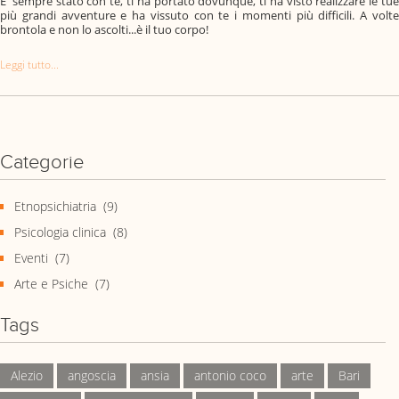
E' sempre stato con te, ti ha portato dovunque, ti ha visto realizzare le tue
più grandi avventure e ha vissuto con te i momenti più difficili. A volte
brontola e non lo ascolti...è il tuo corpo!
Leggi tutto...
Categorie
Etnopsichiatria
(9)
Psicologia clinica
(8)
Eventi
(7)
Arte e Psiche
(7)
Tags
Alezio
angoscia
ansia
antonio coco
arte
Bari