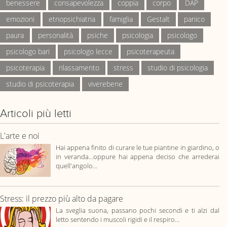
benessere
consapevolezza
coppia
corpo
DAP
emozioni
etnopsichiatria
famiglia
Gestalt
panico
paura
personalità
psiche
psicologia
psicologo
psicologo bari
psicologo lecce
psicoterapeuta
psicoterapia
rilassamento
stress
studio di psicologia
studio di psicoterapia
viverebene
Articoli più letti
L'arte e noi
Hai appena finito di curare le tue piantine in giardino, o
in veranda...oppure hai appena deciso che arrederai
quell'angolo…
Stress: il prezzo più alto da pagare
La sveglia suona, passano pochi secondi e ti alzi dal
letto sentendo i muscoli rigidi e il respiro…