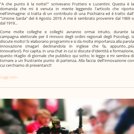
"A che punto è la notte?" scrivevano Fruttero e Lucentini. Questa è la
domanda che mi è venuta in mente leggendo l'articolo che riporto
nell'immagine: si tratta di un contributo di una Psichiatra ed è tratto dall'
"Unione Sarda" del 6 Agosto 2019. A me è sembrato provenire dal 1969 o
dal 1919...
Come molte colleghe e colleghi avranno ormai intuito, durante la
campagna elettorale per il rinnovo degli ordini regionali degli Psicologi, si
discute molto! Si elaborano programmi e si da molta importanza alla parola
innovazione (magari declinandola in inglese che fa, appunto...più
innovativo!). Poi capita, in una chat in cui si discute d'identità e formazione,
questo ritaglio di giornale che pubblico qui sotto; lo leggo e mi sembra di
tornare a un frustrante punto di partenza. Alla faccia dell'innovazione con
cui cerchiamo di presentarci!!
Leggi tutto...