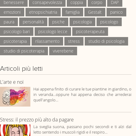
benessere
consapevolezza
coppia
corpo
DAP
emozioni
etnopsichiatria
famiglia
Gestalt
panico
paura
personalità
psiche
psicologia
psicologo
psicologo bari
psicologo lecce
psicoterapeuta
psicoterapia
rilassamento
stress
studio di psicologia
studio di psicoterapia
viverebene
Articoli più letti
L'arte e noi
Hai appena finito di curare le tue piantine in giardino, o
in veranda...oppure hai appena deciso che arrederai
quell'angolo…
Stress: il prezzo più alto da pagare
La sveglia suona, passano pochi secondi e ti alzi dal
letto sentendo i muscoli rigidi e il respiro…