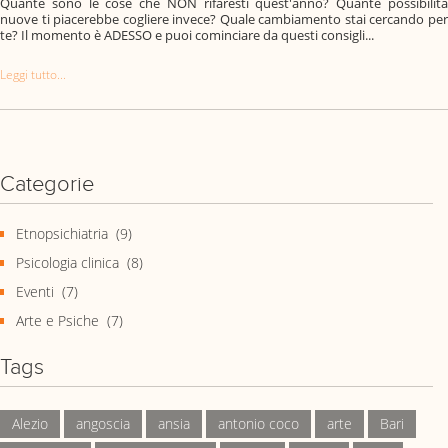
Quante sono le cose che NON rifaresti quest'anno? Quante possibilità
nuove ti piacerebbe cogliere invece? Quale cambiamento stai cercando per
te? Il momento è ADESSO e puoi cominciare da questi consigli...
Leggi tutto...
Categorie
Etnopsichiatria
(9)
Psicologia clinica
(8)
Eventi
(7)
Arte e Psiche
(7)
Tags
Alezio
angoscia
ansia
antonio coco
arte
Bari